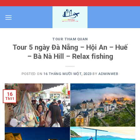
Skip
to
content
TOUR THAM QUAN
Tour 5 ngày Đà Nẵng – Hội An – Huế
– Bà Nà Hill – Relax fishing
POSTED ON
16 THÁNG MƯỜI MỘT, 2023
BY
ADMINWEB
16
Th11