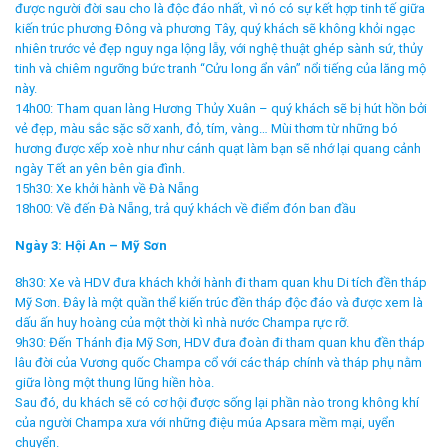
được người đời sau cho là độc đáo nhất, vì nó có sự kết hợp tinh tế giữa
kiến trúc phương Đông và phương Tây, quý khách sẽ không khỏi ngạc
nhiên trước vẻ đẹp nguy nga lộng lẫy, với nghệ thuật ghép sành sứ, thủy
tinh và chiêm ngưỡng bức tranh “Cửu long ẩn vân” nổi tiếng của lăng mộ
này.
14h00: Tham quan làng Hương Thủy Xuân – quý khách sẽ bị hút hồn bởi
vẻ đẹp, màu sắc sặc sỡ xanh, đỏ, tím, vàng… Mùi thơm từ những bó
hương được xếp xoè như như cánh quạt làm bạn sẽ nhớ lại quang cảnh
ngày Tết an yên bên gia đình.
15h30: Xe khởi hành về Đà Nẵng
18h00: Về đến Đà Nẵng, trả quý khách về điểm đón ban đầu
Ngày 3: Hội An – Mỹ Sơn
8h30: Xe và HDV đưa khách khởi hành đi tham quan khu Di tích đền tháp
Mỹ Sơn. Đây là một quần thể kiến trúc đền tháp độc đáo và được xem là
dấu ấn huy hoàng của một thời kì nhà nước Champa rực rỡ.
9h30: Đến Thánh địa Mỹ Sơn, HDV đưa đoàn đi tham quan khu đền tháp
lâu đời của Vương quốc Champa cổ với các tháp chính và tháp phụ nằm
giữa lòng một thung lũng hiền hòa.
Sau đó, du khách sẽ có cơ hội được sống lại phần nào trong không khí
của người Champa xưa với những điệu múa Apsara mềm mại, uyển
chuyển.