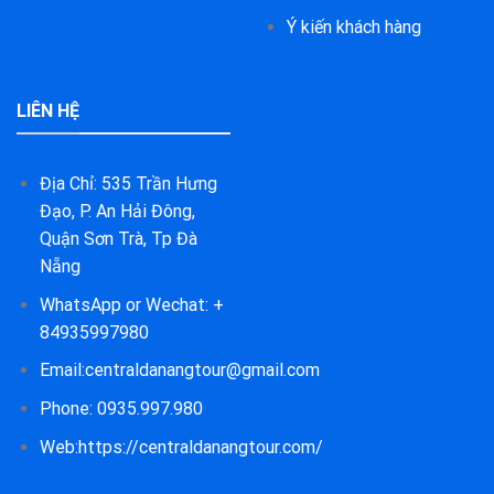
Ý kiến khách hàng
LIÊN HỆ
Địa Chỉ: 535 Trần Hưng
Đạo, P. An Hải Đông,
Quận Sơn Trà, Tp Đà
Nẵng
WhatsApp or Wechat: +
84935997980
Email:centraldanangtour@gmail.com
Phone: 0935.997.980
Web:https://centraldanangtour.com/