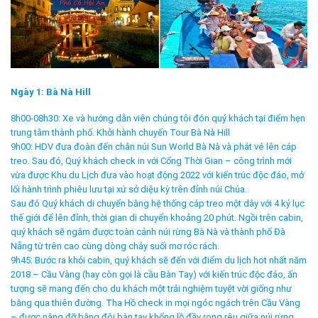
Ngày 1: Bà Nà Hill
8h00-08h30: Xe và hướng dẫn viên chúng tôi đón quý khách tại điểm hẹn
trung tâm thành phố. Khởi hành chuyến Tour Bà Nà Hill
9h00: HDV đưa đoàn đến chân núi Sun World Bà Nà và phát vé lên cáp
treo. Sau đó, Quý khách check in với Cổng Thời Gian – công trình mới
vừa được Khu du Lịch đưa vào hoạt động 2022 với kiến trúc độc đáo, mở
lối hành trình phiêu lưu tại xứ sở diệu kỳ trên đỉnh núi Chúa.
Sau đó Quý khách di chuyển bằng hệ thống cáp treo một dây với 4 kỷ lục
thế giới để lên đỉnh, thời gian di chuyển khoảng 20 phút. Ngồi trên cabin,
quý khách sẽ ngắm được toàn cảnh núi rừng Bà Nà và thành phố Đà
Nẵng từ trên cao cùng dòng chảy suối mơ róc rách.
9h45: Bước ra khỏi cabin, quý khách sẽ đến với điểm du lịch hot nhất năm
2018 – Cầu Vàng (hay còn gọi là cầu Bàn Tay) với kiến trúc độc đáo, ấn
tượng sẽ mang đến cho du khách một trải nghiệm tuyệt vời giống như
băng qua thiên đường. Tha Hồ check in mọi ngóc ngách trên Cầu Vàng
– được nâng đỡ bằng đôi bàn tay khổng lồ đầy rong rêu giữa núi rừng