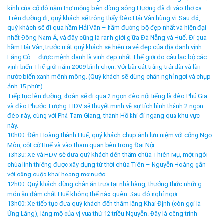
kính của cố đô nằm thơ mộng bên dòng sông Hương đã đi vào thơ ca.
Trên đường đi, quý khách sẽ trông thấy Đèo Hải Vân hùng vĩ. Sau đó,
quý khách sẽ đi qua hầm Hải Vân – hầm đường bộ đẹp nhất và hiện đại
nhất Đông Nam Á, và đây cũng là ranh giới giữa Đà Nẵng và Huế. Đi qua
hầm Hải Vân, trước mắt quý khách sẽ hiện ra vẻ đẹp của địa danh vịnh
Lăng Cô – được mệnh danh là vịnh đẹp nhất Thế giới do câu lạc bộ các
vịnh biển Thế giới năm 2009 bình chọn. Với bãi cát trắng trải dài và làn
nước biển xanh mênh mông. (Quý khách sẽ dừng chân nghỉ ngơi và chụp
ảnh 15 phút)
Tiếp tục lên đường, đoàn sẽ đi qua 2 ngọn đèo nổi tiếng là đèo Phú Gia
và đèo Phước Tượng. HDV sẽ thuyết minh về sự tích hình thành 2 ngọn
đèo này, cùng với Phá Tam Giang, thành Hồ khi đi ngang qua khu vực
này.
10h00: Đến Hoàng thành Huế, quý khách chụp ảnh lưu niệm với cổng Ngọ
Môn, cột cờ Huế và vào tham quan bên trong Đại Nội.
13h30: Xe và HDV sẽ đưa quý khách đến thăm chùa Thiên Mụ, một ngôi
chùa linh thiêng được xây dựng từ thời chúa Tiên – Nguyễn Hoàng gắn
với công cuộc khai hoang mở nước.
12h00: Quý khách dừng chân ăn trưa tại nhà hàng, thưởng thức những
món ăn đậm chất Huế không thể nào quên. Sau đó nghỉ ngơi
13h00: Xe tiếp tục đưa quý khách đến thăm lăng Khải Định (còn gọi là
Ứng Lăng), lăng mộ của vị vua thứ 12 triều Nguyễn. Đây là công trình