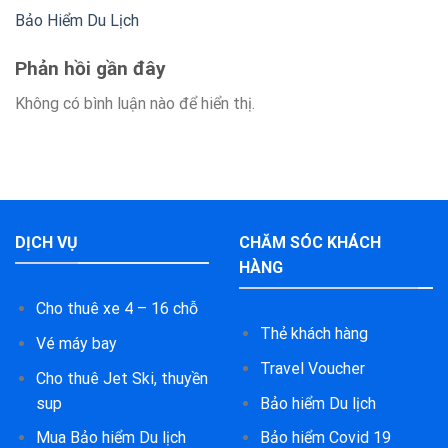
Bảo Hiểm Du Lịch
Phản hồi gần đây
Không có bình luận nào để hiển thị.
DỊCH VỤ
CHĂM SÓC KHÁCH
HÀNG
Cho thuê xe 4 – 16 chỗ
Thẻ khách hàng
Vé máy bay
Travel Voucher
Cho thuê Jet Ski, thuyền
sup
Bảo hiểm Du lịch
Mua Bảo hiểm Du lịch
Bảo hiểm Covid 19