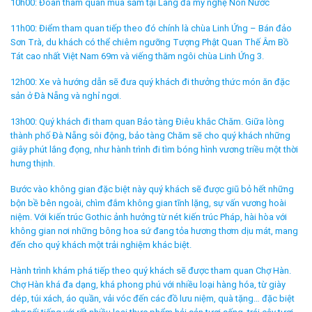
10h00: Đoàn tham quan mua sắm tại Làng đá mỹ nghệ Non Nước
11h00: Điểm tham quan tiếp theo đó chính là chùa Linh Ứng – Bán đảo
Sơn Trà, du khách có thể chiêm ngưỡng Tượng Phật Quan Thế Âm Bồ
Tát cao nhất Việt Nam 69m và viếng thăm ngôi chùa Linh Ứng 3.
12h00: Xe và hướng dẫn sẽ đưa quý khách đi thưởng thức món ăn đặc
sản ở Đà Nẵng và nghỉ ngơi.
13h00: Quý khách đi tham quan Bảo tàng Điêu khắc Chăm. Giữa lòng
thành phố Đà Nẵng sôi động, bảo tàng Chăm sẽ cho quý khách những
giây phút lắng đọng, như hành trình đi tìm bóng hình vương triều một thời
hưng thịnh.
Bước vào không gian đặc biệt này quý khách sẽ được giũ bỏ hết những
bộn bề bên ngoài, chìm đắm không gian tĩnh lặng, sự vấn vương hoài
niệm. Với kiến trúc Gothic ảnh hưởng từ nét kiến trúc Pháp, hài hòa với
không gian nơi những bông hoa sứ đang tỏa hương thơm dịu mát, mang
đến cho quý khách một trải nghiệm khác biệt.
Hành trình khám phá tiếp theo quý khách sẽ được tham quan Chợ Hàn.
Chợ Hàn khá đa dạng, khá phong phú với nhiều loại hàng hóa, từ giày
dép, túi xách, áo quần, vải vóc đến các đồ lưu niệm, quà tặng… đặc biệt