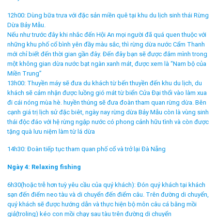
12h00: Dùng bữa trưa với đặc sản miền quê tại khu du lịch sinh thái Rừng
Dừa Bảy Mẫu.
Nếu như trước đây khi nhắc đến Hội An mọi người đã quá quen thuộc với
những khu phố cổ bình yên đầy màu sắc, thì rừng dừa nước Cẩm Thanh
mới chỉ biết đến thời gian gần đây. Đến đây bạn sẽ được đắm mình trong
một không gian dừa nước bạt ngàn xanh mát, được xem là “Nam bộ của
Miền Trung”
13h00: Thuyền máy sẽ đưa du khách từ bến thuyền đến khu du lịch, du
khách sẽ cảm nhận được luồng gió mát từ biển Cửa Đại thổi vào làm xua
đi cái nóng mùa hè. huyền thúng sẽ đưa đoàn tham quan rừng dừa. Bên
cạnh giá trị lịch sử đặc biêt, ngày nay rừng dừa Bảy Mẫu còn là vùng sinh
thái độc đáo với hệ rừng ngập nước có phong cảnh hữu tình và còn được
tặng quà lưu niệm làm từ lá dừa
14h30: Đoàn tiếp tục tham quan phố cổ và trở lại Đà Nẵng
Ngày 4: Relaxing fishing
6h30(hoặc trễ hơn tuỳ yêu cầu của quý khách): Đón quý khách tại khách
sạn đến điểm neo tàu và di chuyển đến điểm câu. Trên đường di chuyển,
quý khách sẽ được hướng dẫn và thực hiện bộ môn câu cá bằng mồi
giả(troling) kéo con mồi chạy sau tàu trên đường di chuyển