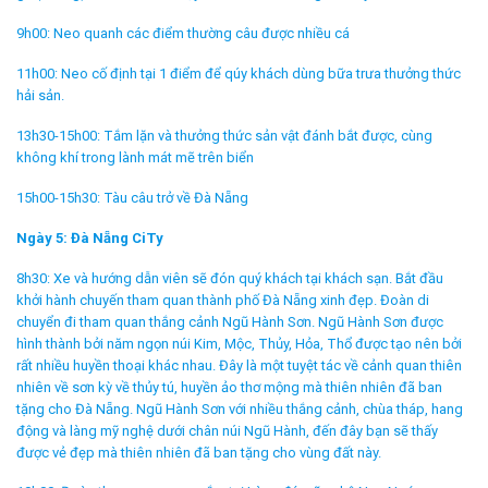
9h00: Neo quanh các điểm thường câu được nhiều cá
11h00: Neo cố định tại 1 điểm để qúy khách dùng bữa trưa thưởng thức
hải sản.
13h30-15h00: Tắm lặn và thưởng thức sản vật đánh bắt được, cùng
không khí trong lành mát mẽ trên biển
15h00-15h30: Tàu câu trở về Đà Nẵng
Ngày 5: Đà Nẵng CiTy
8h30: Xe và hướng dẫn viên sẽ đón quý khách tại khách sạn. Bắt đầu
khởi hành chuyến tham quan thành phố Đà Nẵng xinh đẹp. Đoàn di
chuyển đi tham quan thắng cảnh Ngũ Hành Sơn. Ngũ Hành Sơn được
hình thành bởi năm ngọn núi Kim, Mộc, Thủy, Hỏa, Thổ được tạo nên bởi
rất nhiều huyền thoại khác nhau. Đây là một tuyệt tác về cảnh quan thiên
nhiên về sơn kỳ về thủy tú, huyền ảo thơ mộng mà thiên nhiên đã ban
tặng cho Đà Nẵng. Ngũ Hành Sơn với nhiều thắng cảnh, chùa tháp, hang
động và làng mỹ nghệ dưới chân núi Ngũ Hành, đến đây bạn sẽ thấy
được vẻ đẹp mà thiên nhiên đã ban tặng cho vùng đất này.