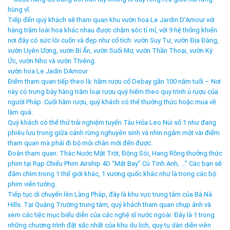
hùng vĩ.
Tiếp đến quý khách sẽ tham quan khu vườn hoa Le Jardin D’Amour với
hàng trăm loài hoa khác nhau được chăm sóc tỉ mỉ, với 9 hệ thống khiến
nơi đây có sức lôi cuốn và đẹp như cổ tích: vườn Suy Tư, vườn Địa Đàng,
vườn Uyên Ương, vườn Bí Ẩn, vườn Suối Mơ, vườn Thần Thoại, vườn Ký
Ức, vườn Nho và vườn Thiêng.
vườn hoa Le Jadin DAmour
Điểm tham quan tiếp theo là: hầm rượu cổ Debay gần 100 năm tuổi – Nơi
này có trưng bày hàng trăm loại rượu quý hiếm theo quy trình ủ rượu của
người Pháp. Cuối hầm rượu, quý khách có thể thưởng thức hoặc mua về
làm quà.
Quý khách có thể thử trải nghiệm tuyến Tàu Hỏa Leo Núi số 1 như đang
phiêu lưu trong giữa cánh rừng nghuyên sinh và nhìn ngắm một vài điểm
tham quan mà phải đi bộ mỏi chân mới đến được.
Đoàn tham quan: Thác Nước Mặt Trời, Động Sói, Hang Rồng thưởng thức
phim tại Rạp Chiếu Phim Airship 4D “Mắt Bay” Cú Tinh Anh, …” Các bạn sẽ
đắm chìm trong 1 thế giới khác, 1 vương quốc khác như là trong các bộ
phim viễn tưởng.
Tiếp tục di chuyển lên Làng Pháp, đây là khu vực trung tâm của Bà Nà
Hills. Tại Quảng Trường trung tâm, quý khách tham quan chụp ảnh và
xem các tiệc mục biểu diễn của các nghệ sĩ nước ngoài. Đây là 1 trong
những chương trình đặt sắc nhất của khu du lịch, quy tụ dàn diễn viên