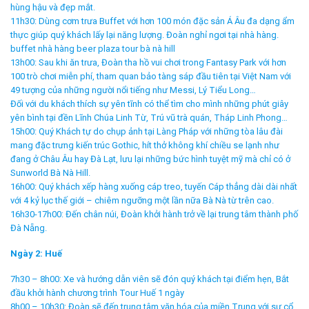
hùng hậu và đẹp mắt.
11h30: Dùng cơm trưa Buffet với hơn 100 món đặc sản Á Âu đa dạng ẩm
thực giúp quý khách lấy lại năng lượng. Đoàn nghỉ ngơi tại nhà hàng.
buffet nhà hàng beer plaza tour bà nà hill
13h00: Sau khi ăn trưa, Đoàn tha hồ vui chơi trong Fantasy Park với hơn
100 trò chơi miễn phí, tham quan bảo tàng sáp đầu tiên tại Việt Nam với
49 tượng của những người nổi tiếng như Messi, Lý Tiểu Long…
Đối với du khách thích sự yên tĩnh có thể tìm cho mình những phút giây
yên bình tại đền Lĩnh Chúa Linh Từ, Trú vũ trà quán, Tháp Linh Phong…
15h00: Quý Khách tự do chụp ảnh tại Làng Pháp với những tòa lâu đài
mang đặc trưng kiến trúc Gothic, hít thở không khí chiều se lạnh như
đang ở Châu Âu hay Đà Lạt, lưu lại những bức hình tuyệt mỹ mà chỉ có ở
Sunworld Bà Nà Hill.
16h00: Quý khách xếp hàng xuống cáp treo, tuyến Cáp thẳng dài dài nhất
với 4 kỷ lục thế giới – chiêm ngưỡng một lần nữa Bà Nà từ trên cao.
16h30-17h00: Đến chân núi, Đoàn khởi hành trở về lại trung tâm thành phố
Đà Nẵng.
Ngày 2: Huế
7h30 – 8h00: Xe và hướng dẫn viên sẽ đón quý khách tại điểm hẹn, Bắt
đầu khởi hành chương trình Tour Huế 1 ngày
8h00 – 10h30: Đoàn sẽ đến trung tâm văn hóa của miền Trung với sự cổ