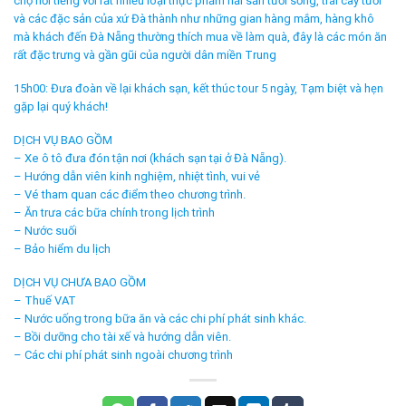
chợ nổi tiếng với rất nhiều loại thực phẩm hải sản tươi sống, trái cây tươi
và các đặc sản của xứ Đà thành như những gian hàng mắm, hàng khô
mà khách đến Đà Nẵng thường thích mua về làm quà, đây là các món ăn
rất đặc trưng và gần gũi của người dân miền Trung
15h00: Đưa đoàn về lại khách sạn, kết thúc tour 5 ngày, Tạm biệt và hẹn
gặp lại quý khách!
DỊCH VỤ BAO GỒM
– Xe ô tô đưa đón tận nơi (khách sạn tại ở Đà Nẵng).
– Hướng dẫn viên kinh nghiệm, nhiệt tình, vui vẻ
– Vé tham quan các điểm theo chương trình.
– Ăn trưa các bữa chính trong lịch trình
– Nước suối
– Bảo hiểm du lịch
DỊCH VỤ CHƯA BAO GỒM
– Thuế VAT
– Nước uống trong bữa ăn và các chi phí phát sinh khác.
– Bồi dưỡng cho tài xế và hướng dẫn viên.
– Các chi phí phát sinh ngoài chương trình